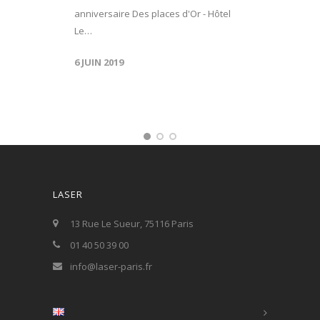
anniversaire Des places d'Or - Hôtel
Le…
6 JUIN 2019
LASER
13 Rue Le Sueur, 75116 Paris
01 40 50 39 00
info@laser-paris.fr