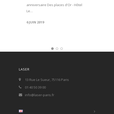
anniversaire Des places d'Or - Hôtel
Le…
6 JUIN 2019
LASER
13 Rue Le Sueur, 75116 Paris
01 40 50 39 00
info@laser-paris.fr