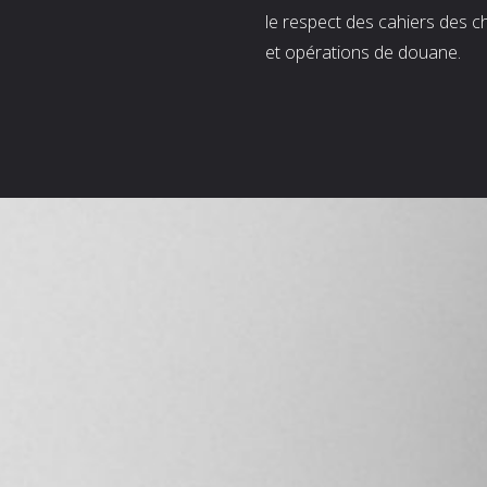
le respect des cahiers des c
et opérations de douane.