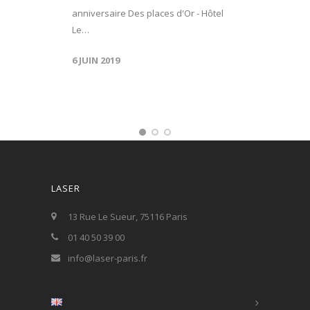
anniversaire Des places d'Or - Hôtel
Le…
6 JUIN 2019
LASER
13 Rue Le Sueur, 75116 Paris
01 40 50 39 00
info@laser-paris.fr