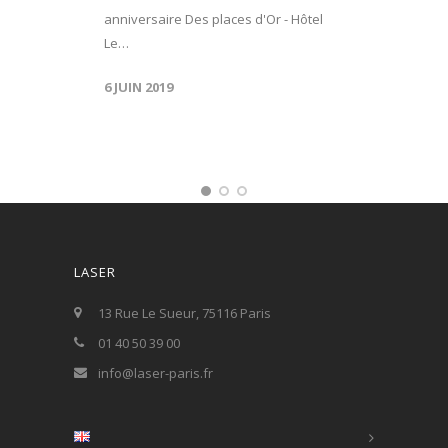
anniversaire Des places d'Or - Hôtel
Le…
6 JUIN 2019
LASER
13 Rue Le Sueur, 75116 Paris
01 40 50 39 00
info@laser-paris.fr