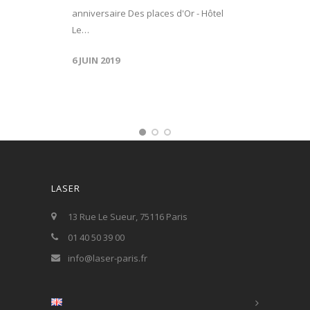
anniversaire Des places d'Or - Hôtel
Le…
6 JUIN 2019
LASER
13 Rue Le Sueur, 75116 Paris
01 40 50 39 00
info@laser-paris.fr