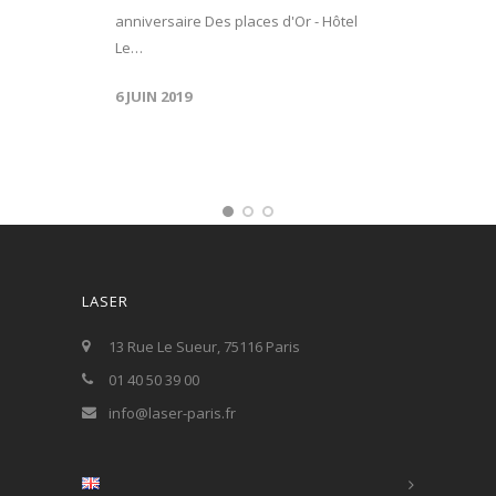
anniversaire Des places d'Or - Hôtel
Le…
6 JUIN 2019
LASER
13 Rue Le Sueur, 75116 Paris
01 40 50 39 00
info@laser-paris.fr