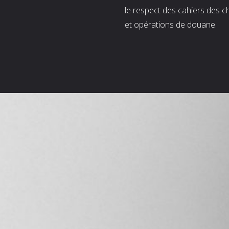
le respect des cahiers des c
et opérations de douane.