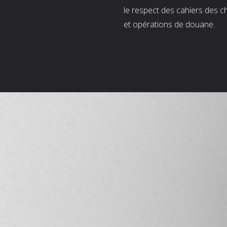
le respect des cahiers des c
et opérations de douane.