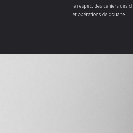
le respect des cahiers des c
et opérations de douane.