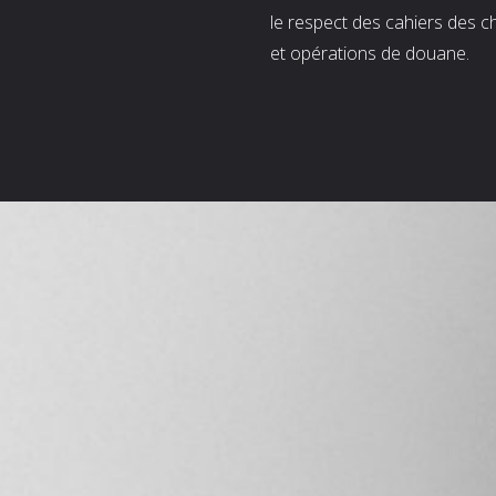
le respect des cahiers des c
et opérations de douane.