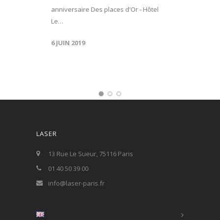
anniversaire Des places d'Or - Hôtel
Le…
6 JUIN 2019
LASER
13 Rue Le Sueur, 75116 Paris
01 40 50 39 00
info@laser-paris.fr