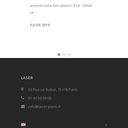
anniversaire Des places d'Or - Hôtel
Le…
6 JUIN 2019
LASER
13 Rue Le Sueur, 75116 Paris
01 40 50 39 00
info@laser-paris.fr