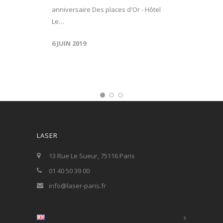
anniversaire Des places d'Or - Hôtel
Le…
6 JUIN 2019
LASER
13 Rue Le Sueur, 75116 Paris
01 40 50 39 00
info@laser-paris.fr