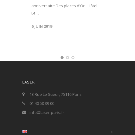
anniversaire Des places d'Or - Hôtel
Le…
6 JUIN 2019
LASER
13 Rue Le Sueur, 75116 Paris
01 40 50 39 00
info@laser-paris.fr