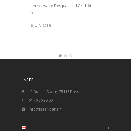
anniversaire Des places d'Or - Hôtel
Le…
6 JUIN 2019
LASER
13 Rue Le Sueur, 75116 Paris
01 40 50 39 00
info@laser-paris.fr