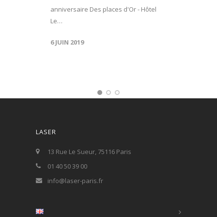
anniversaire Des places d'Or - Hôtel
Le…
6 JUIN 2019
LASER
13 Rue Le Sueur, 75116 Paris
01 40 50 39 00
info@laser-paris.fr