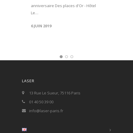
anniversaire Des places d'Or - Hôtel
Le…
6 JUIN 2019
LASER
13 Rue Le Sueur, 75116 Paris
01 40 50 39 00
info@laser-paris.fr