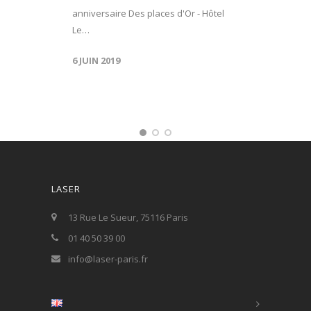
anniversaire Des places d'Or - Hôtel
Le…
6 JUIN 2019
LASER
13 Rue Le Sueur, 75116 Paris
01 40 50 39 00
info@laser-paris.fr