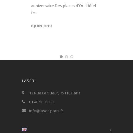
anniversaire Des places d'Or - Hôtel
Le…
6 JUIN 2019
LASER
13 Rue Le Sueur, 75116 Paris
01 40 50 39 00
info@laser-paris.fr