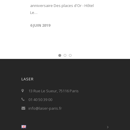
anniversaire Des places d'Or - Hôtel
Le…
6 JUIN 2019
LASER
13 Rue Le Sueur, 75116 Paris
01 40 50 39 00
info@laser-paris.fr