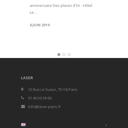
anniversaire Des places d'Or - Hôtel
Le…
6 JUIN 2019
LASER
13 Rue Le Sueur, 75116 Paris
01 40 50 39 00
info@laser-paris.fr