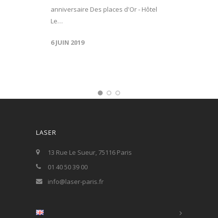
anniversaire Des places d'Or - Hôtel
Le…
6 JUIN 2019
LASER
13 Rue Le Sueur, 75116 Paris
01 40 50 39 00
info@laser-paris.fr