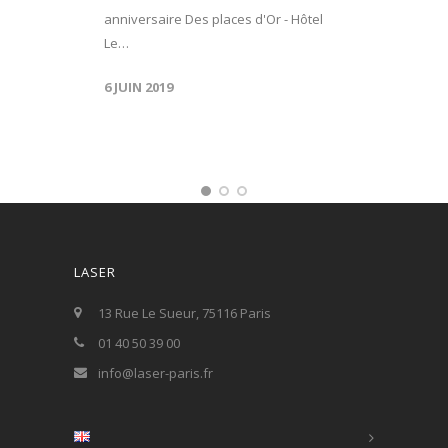
anniversaire Des places d'Or - Hôtel
Le…
6 JUIN 2019
LASER
13 Rue Le Sueur, 75116 Paris
01 40 50 39 00
info@laser-paris.fr