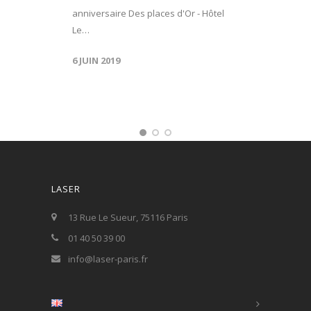
anniversaire Des places d'Or - Hôtel
Le…
6 JUIN 2019
LASER
13 Rue Le Sueur, 75116 Paris
01 40 50 39 00
info@laser-paris.fr