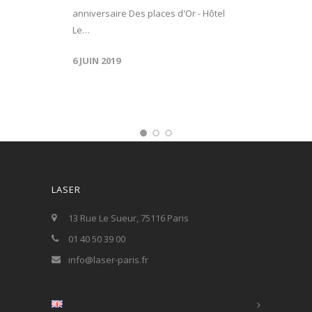
anniversaire Des places d'Or - Hôtel
Le…
6 JUIN 2019
LASER
13 Rue Le Sueur, 75116 Paris
01 40 50 39 00
info@laser-paris.fr