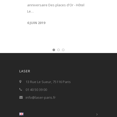
anniversaire Des places d'Or - Hôtel
Le…
6 JUIN 2019
LASER
13 Rue Le Sueur, 75116 Paris
01 40 50 39 00
info@laser-paris.fr