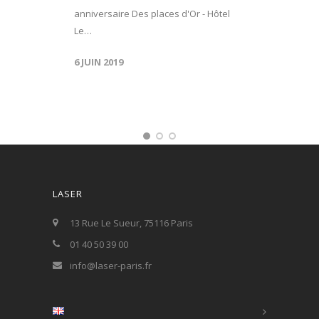
anniversaire Des places d'Or - Hôtel
Le…
6 JUIN 2019
LASER
13 Rue Le Sueur, 75116 Paris
01 40 50 39 00
info@laser-paris.fr