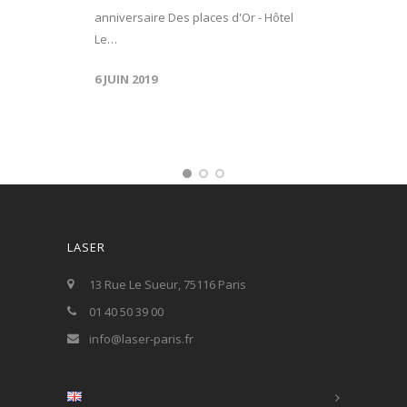
anniversaire Des places d'Or - Hôtel
Le…
6 JUIN 2019
LASER
13 Rue Le Sueur, 75116 Paris
01 40 50 39 00
info@laser-paris.fr