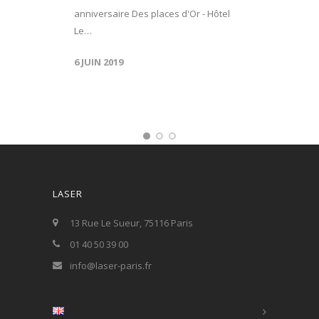
anniversaire Des places d'Or - Hôtel
Le…
6 JUIN 2019
LASER
13 Rue Le Sueur, 75116 Paris
01 40 50 39 00
info@laser-paris.fr