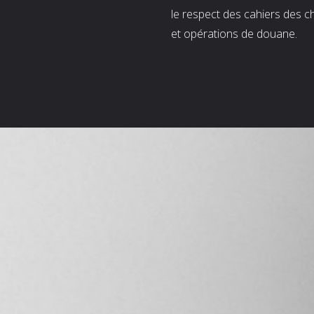
le respect des cahiers des c
et opérations de douane.