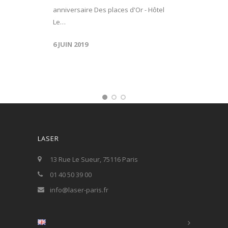
anniversaire Des places d'Or - Hôtel
Le…
6 JUIN 2019
LASER
13 Rue Le Sueur, 75116 Paris
01 40 50 39 00
info@laser-paris.fr