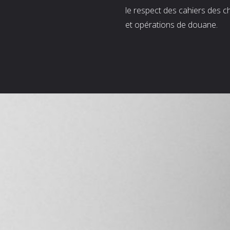
le respect des cahiers des c
et opérations de douane.