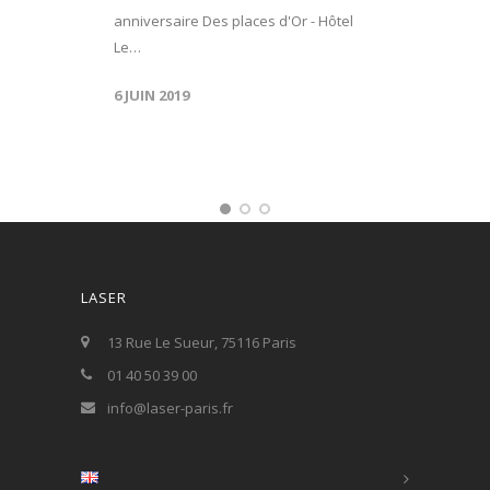
anniversaire Des places d'Or - Hôtel
Le…
6 JUIN 2019
LASER
13 Rue Le Sueur, 75116 Paris
01 40 50 39 00
info@laser-paris.fr