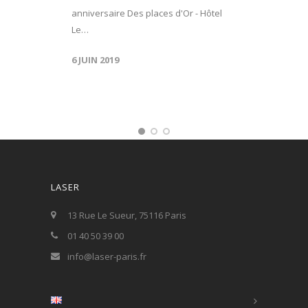
anniversaire Des places d'Or - Hôtel
Le…
6 JUIN 2019
LASER
13 Rue Le Sueur, 75116 Paris
01 40 50 39 00
info@laser-paris.fr