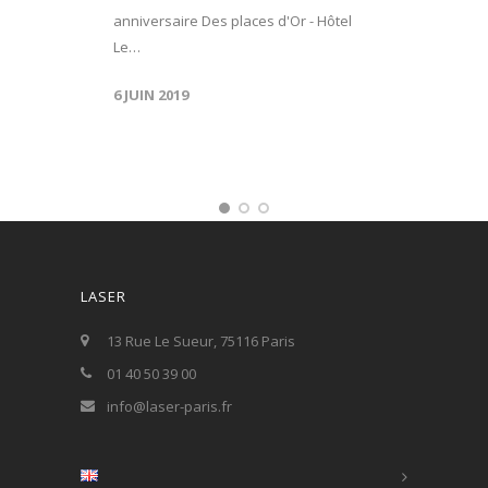
anniversaire Des places d'Or - Hôtel
Le…
6 JUIN 2019
LASER
13 Rue Le Sueur, 75116 Paris
01 40 50 39 00
info@laser-paris.fr