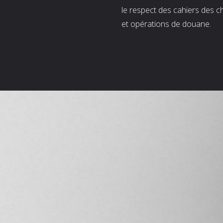
le respect des cahiers des c
et opérations de douane.