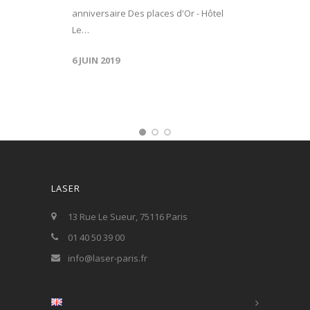
anniversaire Des places d'Or - Hôtel
Le…
6 JUIN 2019
LASER
13 Rue Le Sueur, 75116 Paris
01 40 50 39 00
info@laser-paris.fr