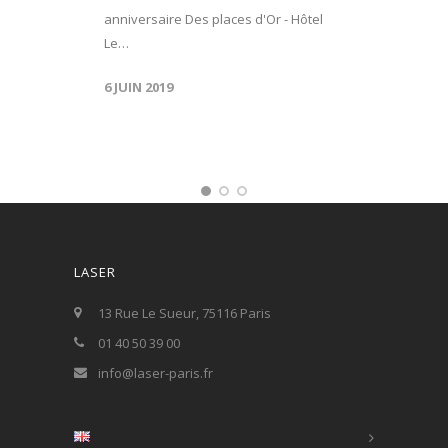
anniversaire Des places d'Or - Hôtel
Le…
6 JUIN 2019
LASER
13 Rue Le Sueur, 75116 Paris
01 40 50 39 00
info@laser-paris.fr