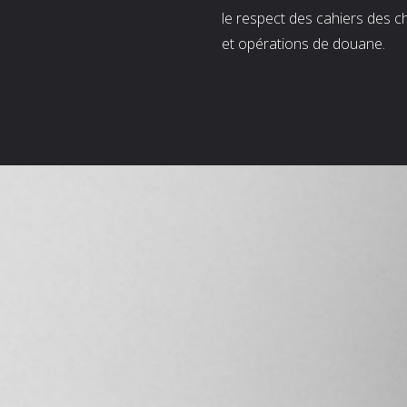
le respect des cahiers des c
et opérations de douane.