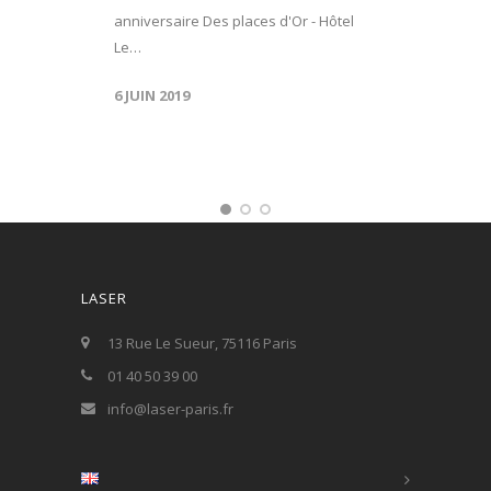
anniversaire Des places d'Or - Hôtel
Le…
6 JUIN 2019
LASER
13 Rue Le Sueur, 75116 Paris
01 40 50 39 00
info@laser-paris.fr