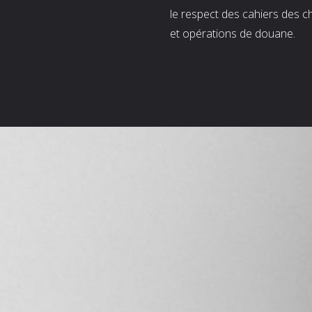
le respect des cahiers des c
et opérations de douane.