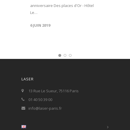
anniversaire Des places d'Or - Hôtel
Le…
6 JUIN 2019
LASER
13 Rue Le Sueur, 75116 Paris
01 40 50 39 00
info@laser-paris.fr