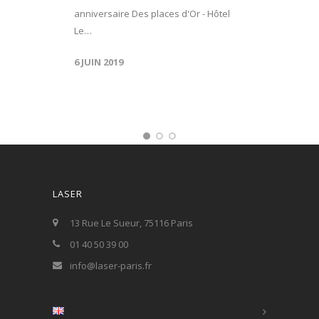
anniversaire Des places d'Or - Hôtel
Le…
6 JUIN 2019
LASER
13 Rue Le Sueur, 75116 Paris
01 40 50 39 00
info@laser-paris.fr