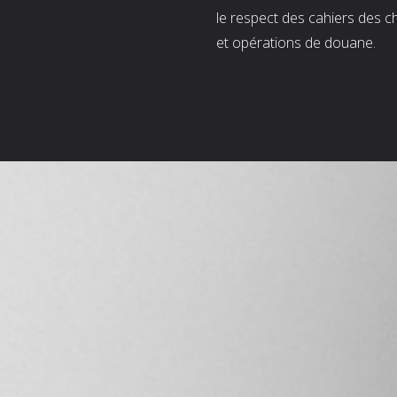
le respect des cahiers des c
et opérations de douane.