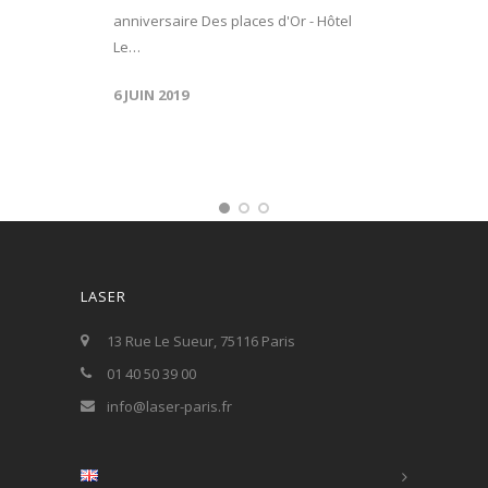
anniversaire Des places d'Or - Hôtel
Le…
6 JUIN 2019
LASER
13 Rue Le Sueur, 75116 Paris
01 40 50 39 00
info@laser-paris.fr