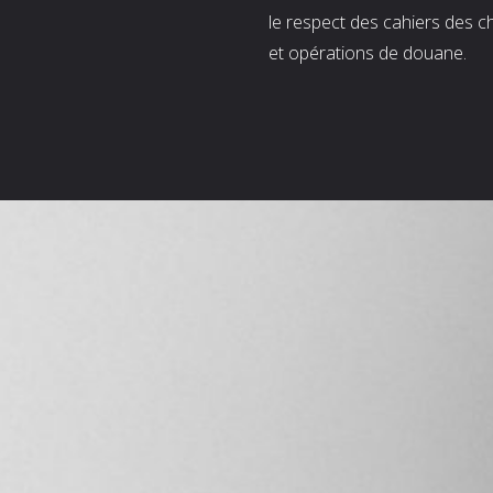
le respect des cahiers des c
et opérations de douane.