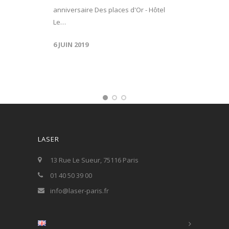
anniversaire Des places d'Or - Hôtel
Le…
6 JUIN 2019
LASER
13 Rue Le Sueur, 75116 Paris
01 40 50 39 00
info@laser-paris.fr