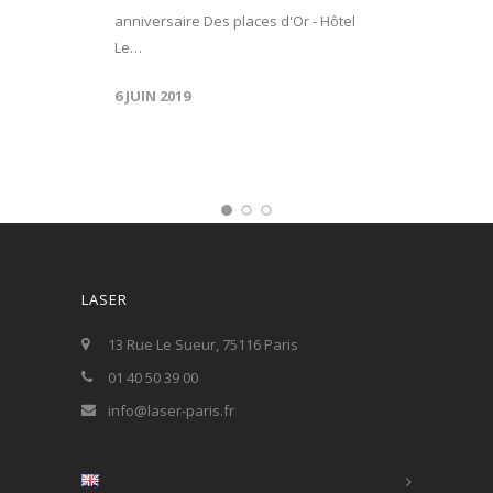
anniversaire Des places d'Or - Hôtel
Le…
6 JUIN 2019
LASER
13 Rue Le Sueur, 75116 Paris
01 40 50 39 00
info@laser-paris.fr