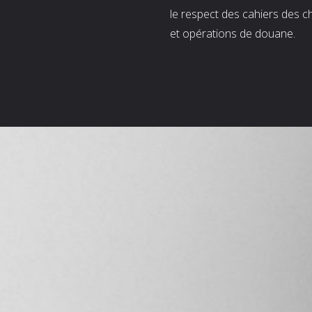
le respect des cahiers des c
et opérations de douane.